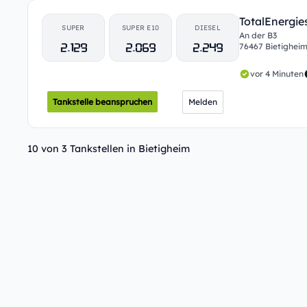
TotalEnergie
SUPER
SUPER E10
DIESEL
An der B3
2.129
2.069
2.249
76467 Bietighei
vor 4 Minuten
Tankstelle beanspruchen
Melden
10 von 3 Tankstellen in Bietigheim