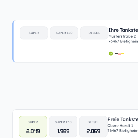
Ihre Tankste
SUPER
SUPER E10
DIESEL
Musterstraße 2
76467 Bietighei
Freie Tankst
SUPER
SUPER E10
DIESEL
Obere Hardt 1
2.049
1.989
2.069
76467 Bietighei