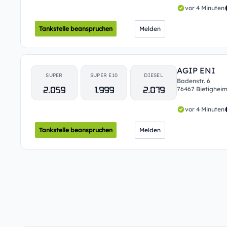
vor 4 Minuten
Tankstelle beanspruchen
Melden
AGIP ENI
SUPER
SUPER E10
DIESEL
Badenstr. 6
2.059
1.999
2.079
76467 Bietighei
vor 4 Minuten
Tankstelle beanspruchen
Melden