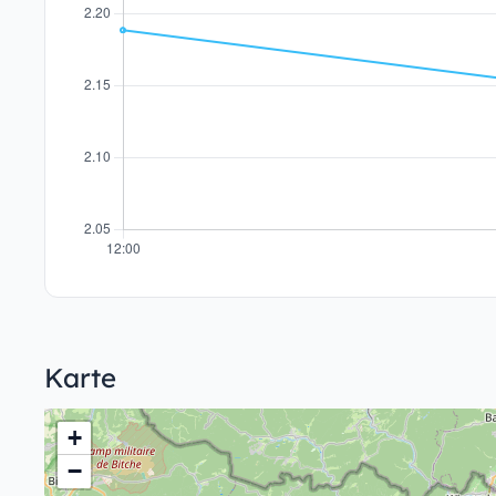
Karte
+
−