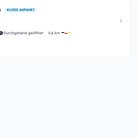
s
KURZE ANFAHRT
m
Durchgehend geöffnet
0,6 km