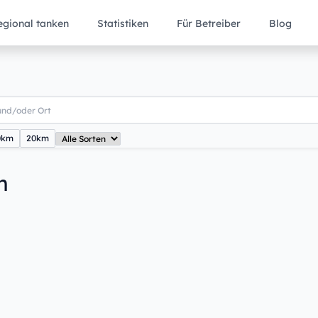
egional tanken
Statistiken
Für Betreiber
Blog
0km
20km
m