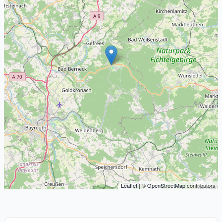
Leaflet
| ©
OpenStreetMap
contributors