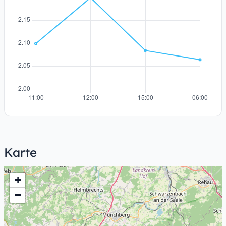
Karte
+
−