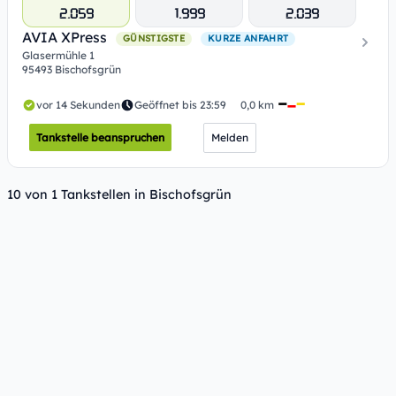
2.059
1.999
2.039
AVIA XPress
GÜNSTIGSTE
KURZE ANFAHRT
Glasermühle 1
95493 Bischofsgrün
vor 14 Sekunden
Geöffnet bis 23:59
0,0 km
Tankstelle beanspruchen
Melden
10 von 1 Tankstellen in Bischofsgrün