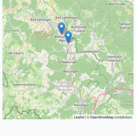
Leaflet
| ©
OpenStreetMap
contributors