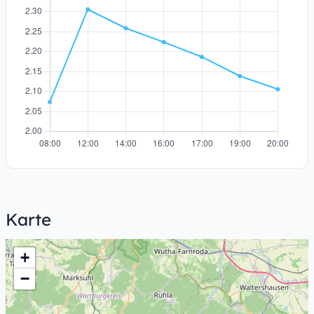
Karte
+
−