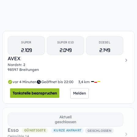
SUPER
SUPER E10
DIESEL
2.109
2.049
2.149
AVEX
Nordstr. 2
98597 Breitungen
vor 4 Minuten
Geöffnet bis 22:00
3,4 km
Tankstelle beanspruchen
Melden
Aktuell
geschlossen
Esso
GÜNSTIGSTE
KURZE ANFAHRT
GESCHLOSSEN
Oelmühle 14