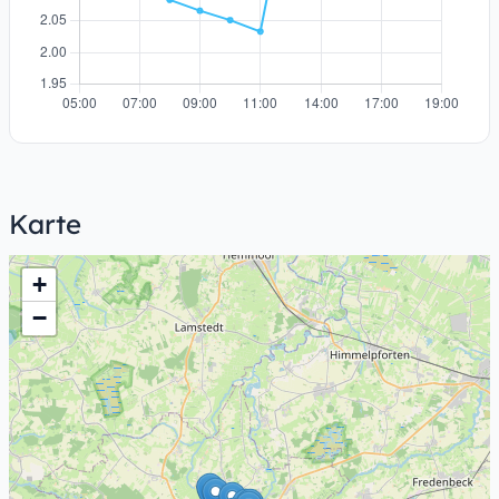
Karte
+
−