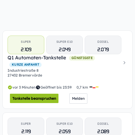
SUPER
SUPER E10
DIESEL
2.109
2.049
2.079
Q1 Automaten-Tankstelle
GÜNSTIGSTE
KURZE ANFAHRT
Industriestraße 8
27432 Bremervörde
vor 3 Minuten
Geöffnet bis 23:59
0,7 km
Tankstelle beanspruchen
Melden
SUPER
SUPER E10
DIESEL
2.119
2.059
2.089