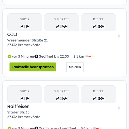
SUPER
SUPER E10
DIESEL
2.119
2.059
2.089
OIL!
Wesermünder Straße 21
27432 Bremervörde
vor 3 Minuten
Geöffnet bis 22:00
2,1 km
Tankstelle beanspruchen
Melden
SUPER
SUPER E10
DIESEL
2.119
2.069
2.089
Raiffeisen
Stader Str. 15
27432 Bremervörde
vor 3 Minuten
Durchgehend geöffnet
3,6 km