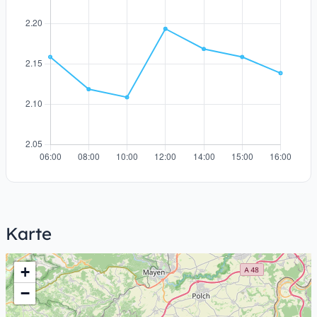
Karte
+
−