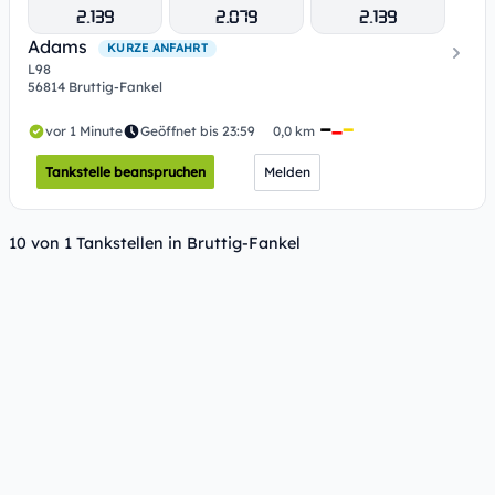
2.139
2.079
2.139
Adams
KURZE ANFAHRT
L98
56814 Bruttig-Fankel
vor 1 Minute
Geöffnet bis 23:59
0,0 km
Tankstelle beanspruchen
Melden
10 von 1 Tankstellen in Bruttig-Fankel