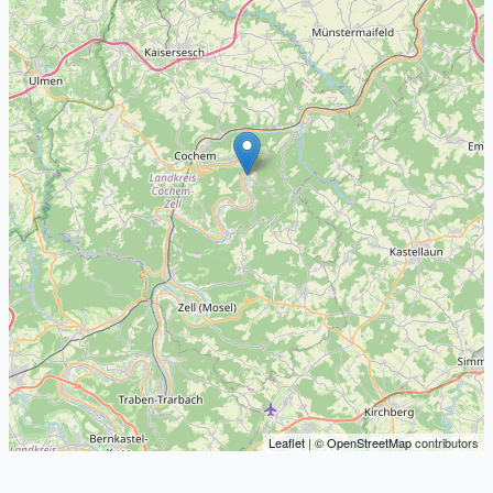
Leaflet
| ©
OpenStreetMap
contributors