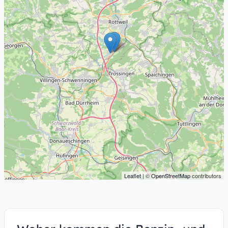
Leaflet
| ©
OpenStreetMap
contributors