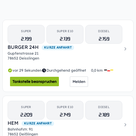
SUPER
SUPER E10
DIESEL
2.199
2.139
2.159
BURGER 24H
KURZE ANFAHRT
Gupfenstrasse 21
78652 Deisslingen
vor 29 Sekunden
Durchgehend geöffnet
0,0 km
Tankstelle beanspruchen
Melden
SUPER
SUPER E10
DIESEL
2.209
2.149
2.189
HEM
KURZE ANFAHRT
Bahnhofstr. 91
78652 Deißlingen