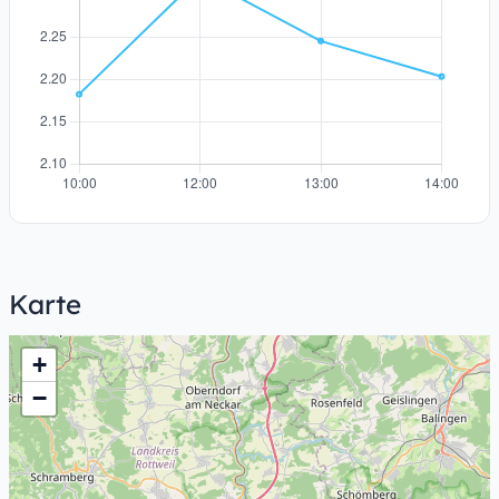
Karte
+
−