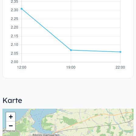
Karte
+
−