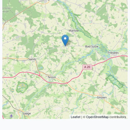
Leaflet
| ©
OpenStreetMap
contributors