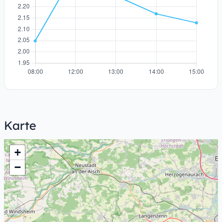
Karte
+
−