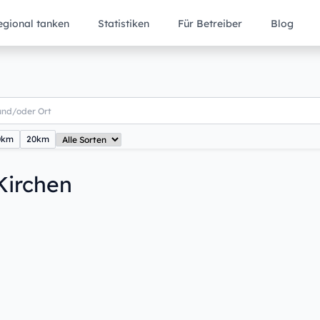
egional tanken
Statistiken
Für Betreiber
Blog
0km
20km
Kirchen