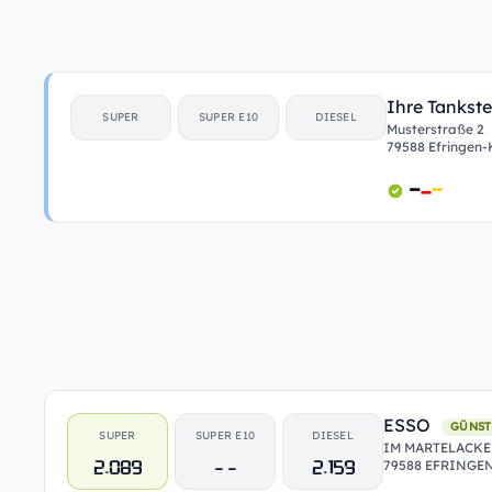
Ihre Tankste
SUPER
SUPER E10
DIESEL
Musterstraße 2
79588 Efringen-
ESSO
GÜNST
SUPER
SUPER E10
DIESEL
IM MARTELACKE
2.089
- -
2.159
79588 EFRINGE