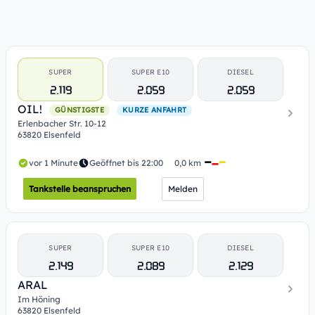
SUPER
SUPER E10
DIESEL
2.119
2.059
2.059
OIL!
GÜNSTIGSTE
KURZE ANFAHRT
Erlenbacher Str. 10-12
63820 Elsenfeld
vor 1 Minute
Geöffnet bis 22:00
0,0 km
Tankstelle beanspruchen
Melden
SUPER
SUPER E10
DIESEL
2.149
2.089
2.129
ARAL
Im Höning
63820 Elsenfeld