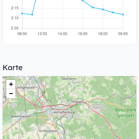
Karte
+
−