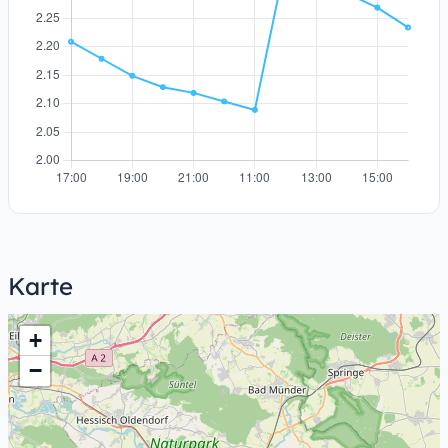
Karte
+
−