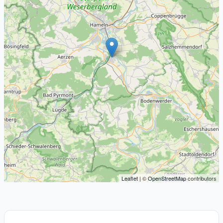
Leaflet
| ©
OpenStreetMap
contributors