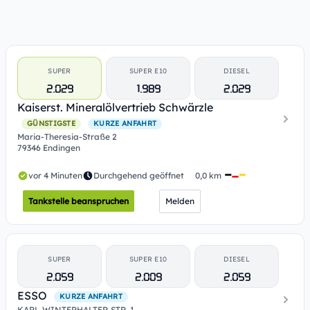
SUPER
SUPER E10
DIESEL
2.029
1.989
2.029
Kaiserst. Mineralölvertrieb Schwärzle
GÜNSTIGSTE
KURZE ANFAHRT
Maria-Theresia-Straße 2
79346 Endingen
vor 4 Minuten
Durchgehend geöffnet
0,0 km
Tankstelle beanspruchen
Melden
SUPER
SUPER E10
DIESEL
2.059
2.009
2.059
ESSO
KURZE ANFAHRT
KARL-WINTERHALTER-STR. 1