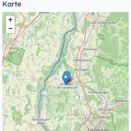
Karte
+
−