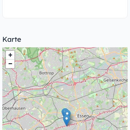
Karte
+
−