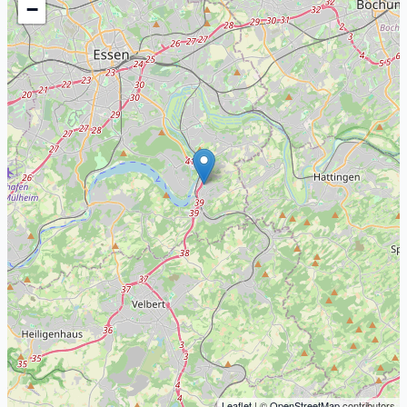
−
Leaflet
| ©
OpenStreetMap
contributors