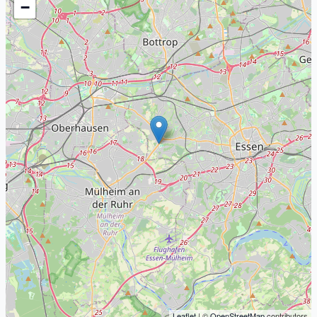
−
Leaflet
| ©
OpenStreetMap
contributors