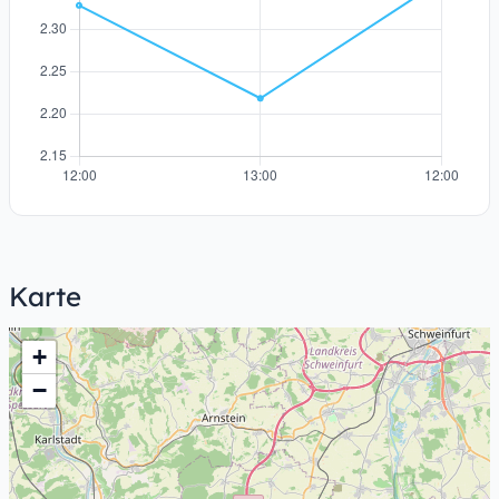
Karte
+
−