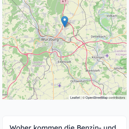
Leaflet
| ©
OpenStreetMap
contributors
Woher kommen die Benzin- und