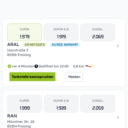
SUPER
SUPER E10
DIESEL
1.979
1.919
2.069
ARAL
GÜNSTIGSTE
KURZE ANFAHRT
Isarstraße 3
85356 Freising
vor 4 Minuten
Geöffnet bis 22:00
0,8 km
Tankstelle beanspruchen
Melden
SUPER
SUPER E10
DIESEL
1.999
1.939
2.059
RAN
Münchner Str. 28
85354 Freising