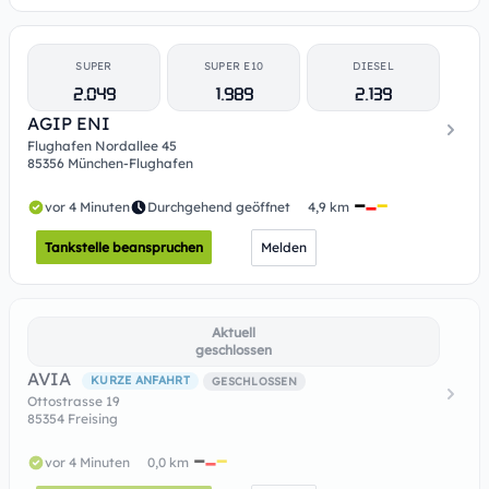
SUPER
SUPER E10
DIESEL
2.049
1.989
2.139
AGIP ENI
Flughafen Nordallee 45
85356 München-Flughafen
vor 4 Minuten
Durchgehend geöffnet
4,9 km
Tankstelle beanspruchen
Melden
Aktuell
geschlossen
AVIA
KURZE ANFAHRT
GESCHLOSSEN
Ottostrasse 19
85354 Freising
vor 4 Minuten
0,0 km