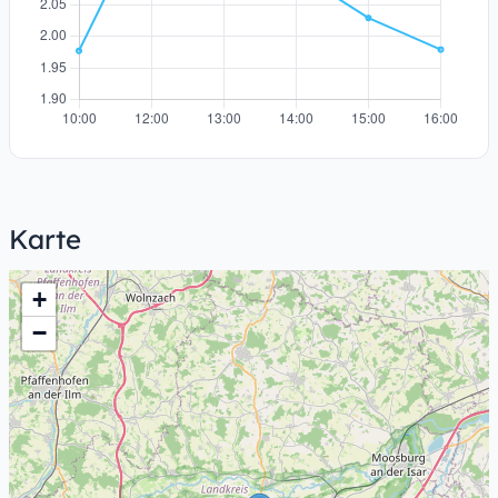
Karte
+
−