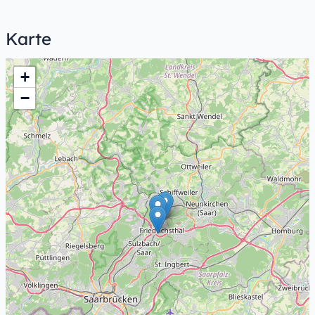
Karte
+
−