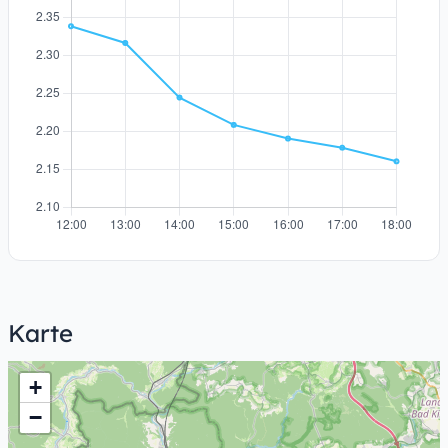
Karte
+
−