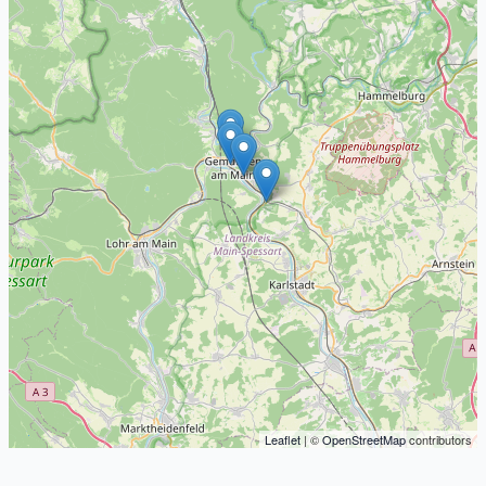
Leaflet
| ©
OpenStreetMap
contributors