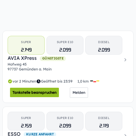
SUPER
SUPER E10
DIESEL
2.149
2.099
2.099
AVIA XPress
GÜNSTIGSTE
Hofweg 45
97737 Gemünden a. Main
vor 2 Minuten
Geöffnet bis 23:59
1,0 km
Tankstelle beanspruchen
Melden
SUPER
SUPER E10
DIESEL
2.159
2.099
2.119
ESSO
KURZE ANFAHRT