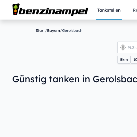
Tankstellen
R
Start
/
Bayern
/
Gerolsbach
5km
1
Günstig tanken in Gerolsba