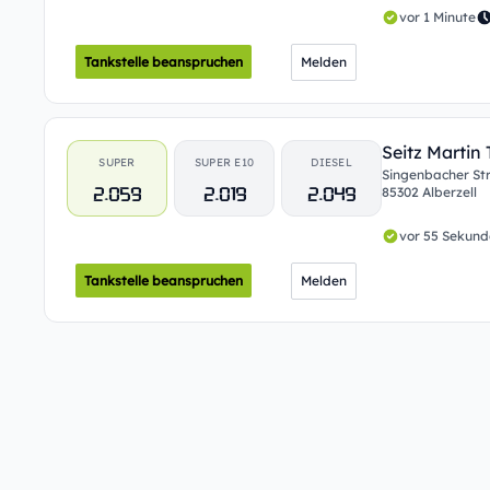
vor 1 Minute
Tankstelle beanspruchen
Melden
Seitz Martin
SUPER
SUPER E10
DIESEL
Singenbacher St
2.059
2.019
2.049
85302 Alberzell
vor 55 Sekun
Tankstelle beanspruchen
Melden