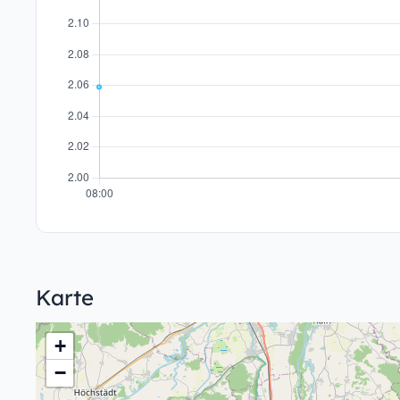
Karte
+
−