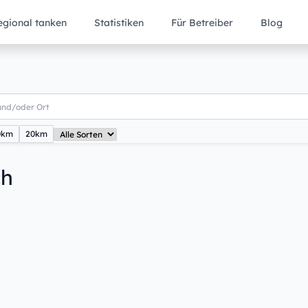
egional tanken
Statistiken
Für Betreiber
Blog
0km
20km
ch