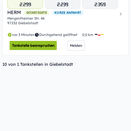
2.299
2.239
2.359
HERM
GÜNSTIGSTE
KURZE ANFAHRT
Mergentheimer Str. 46
97232 Giebelstadt
vor 3 Minuten
Durchgehend geöffnet
0,0 km
Tankstelle beanspruchen
Melden
10 von 1 Tankstellen in Giebelstadt