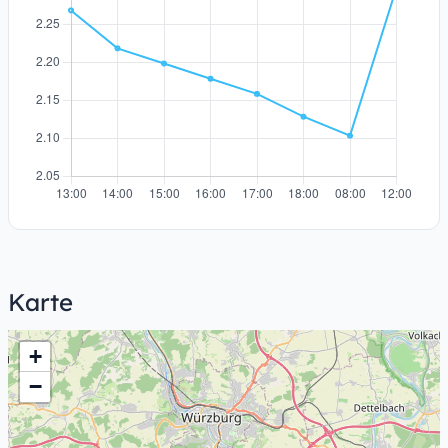
Karte
+
−