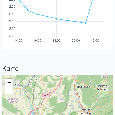
Karte
+
−