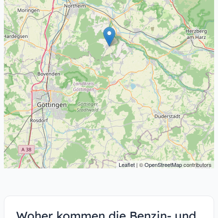
Leaflet
| ©
OpenStreetMap
contributors
Woher kommen die Benzin- und