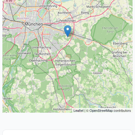
Leaflet
| ©
OpenStreetMap
contributors