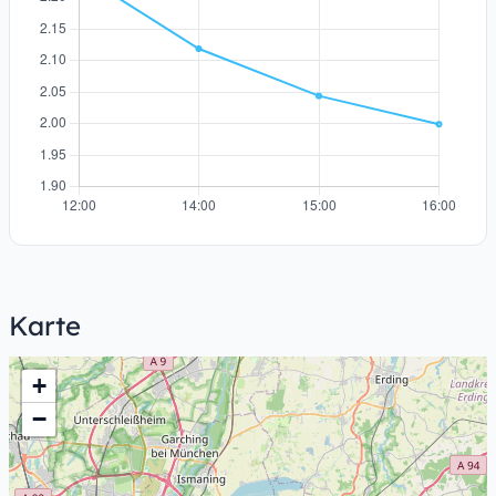
Karte
+
−