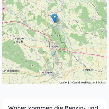
Leaflet
| ©
OpenStreetMap
contributors
Woher kommen die Benzin- und