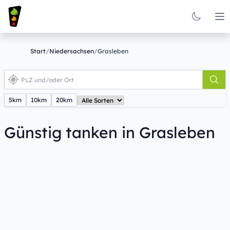
Op
Start
/
Niedersachsen
/
Grasleben
5km
10km
20km
Günstig tanken in Grasleben