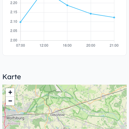
Karte
+
−