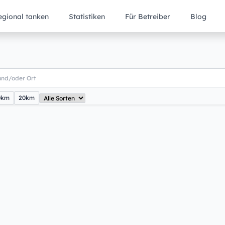
egional tanken
Statistiken
Für Betreiber
Blog
0km
20km