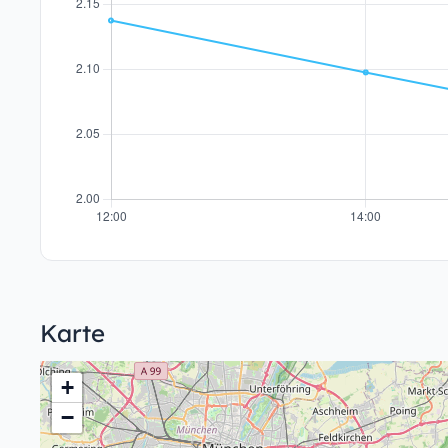
Karte
+
−