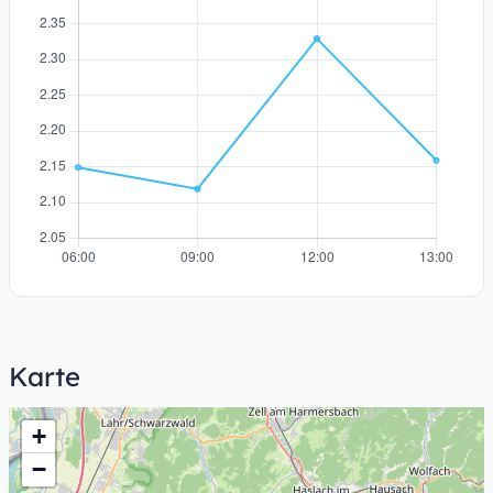
Karte
+
−