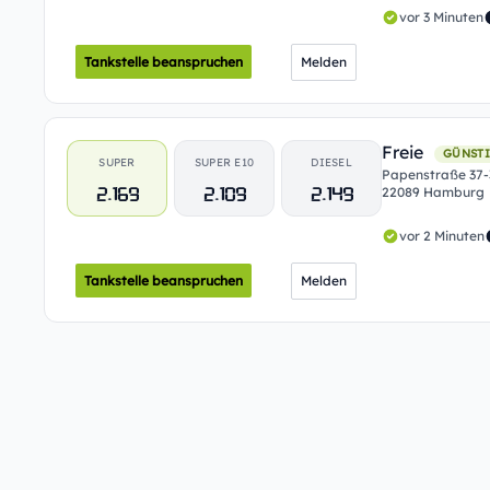
vor 3 Minuten
Tankstelle beanspruchen
Melden
Freie
GÜNSTI
SUPER
SUPER E10
DIESEL
Papenstraße 37-
2.169
2.109
2.149
22089 Hamburg
vor 2 Minuten
Tankstelle beanspruchen
Melden