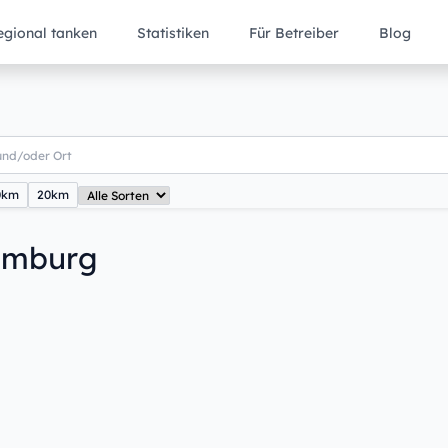
egional tanken
Statistiken
Für Betreiber
Blog
0km
20km
Hamburg