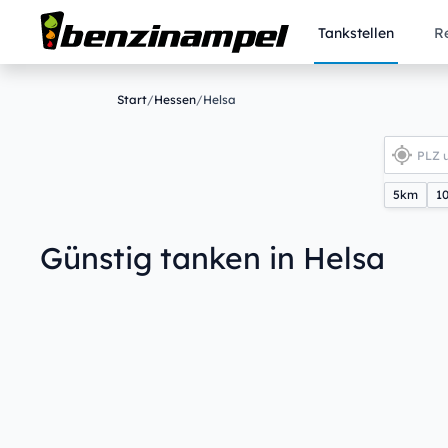
Tankstellen
R
Start
/
Hessen
/
Helsa
5km
1
Günstig tanken in Helsa