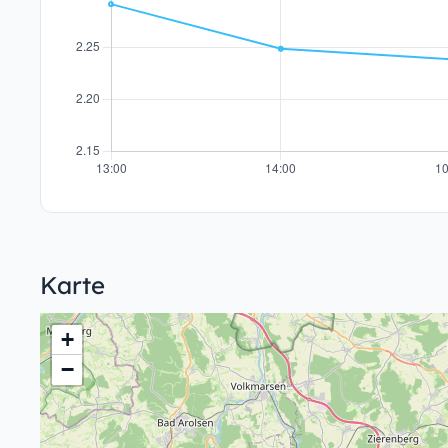
Karte
+
−