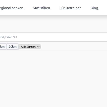
egional tanken
Statistiken
Für Betreiber
Blog
0km
20km