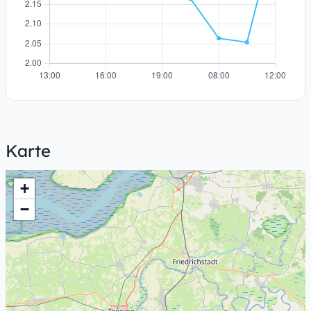
Karte
+
−