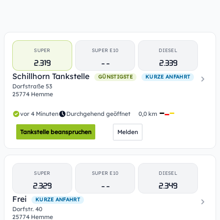
SUPER
SUPER E10
DIESEL
2.319
- -
2.339
Schillhorn Tankstelle
GÜNSTIGSTE
KURZE ANFAHRT
Dorfstraße 53
25774 Hemme
vor 4 Minuten
Durchgehend geöffnet
0,0 km
Tankstelle beanspruchen
Melden
SUPER
SUPER E10
DIESEL
2.329
- -
2.349
Frei
KURZE ANFAHRT
Dorfstr. 40
25774 Hemme