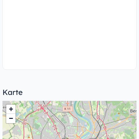
Karte
+
−