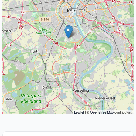
Leaflet
| ©
OpenStreetMap
contributors