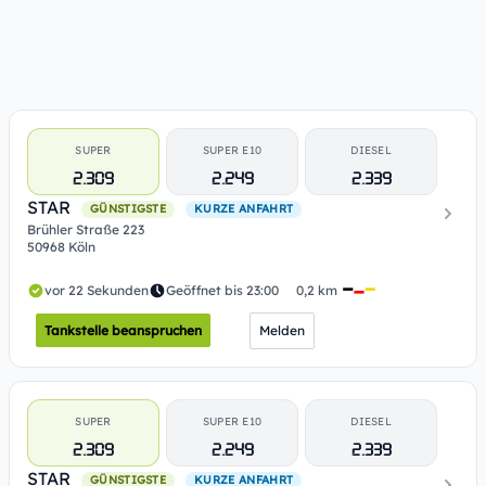
SUPER
SUPER E10
DIESEL
2.309
2.249
2.339
STAR
GÜNSTIGSTE
KURZE ANFAHRT
Brühler Straße 223
50968 Köln
vor 22 Sekunden
Geöffnet bis 23:00
0,2 km
Tankstelle beanspruchen
Melden
SUPER
SUPER E10
DIESEL
2.309
2.249
2.339
STAR
GÜNSTIGSTE
KURZE ANFAHRT