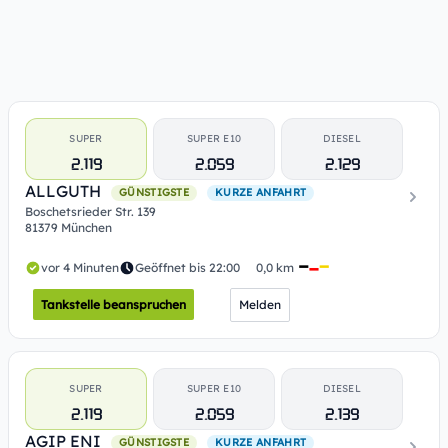
SUPER
SUPER E10
DIESEL
2.119
2.059
2.129
ALLGUTH
GÜNSTIGSTE
KURZE ANFAHRT
Boschetsrieder Str. 139
81379 München
vor 4 Minuten
Geöffnet bis 22:00
0,0 km
Tankstelle beanspruchen
Melden
SUPER
SUPER E10
DIESEL
2.119
2.059
2.139
AGIP ENI
GÜNSTIGSTE
KURZE ANFAHRT