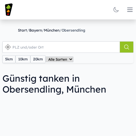
Op
Start
/
Bayern
/
München
/
Obersendling
5km
10km
20km
Günstig tanken in
Obersendling, München