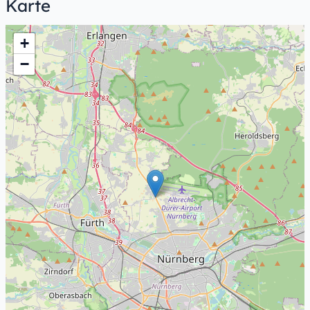
Karte
+
−