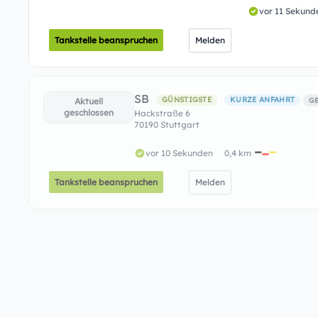
vor 11 Sekund
Tankstelle beanspruchen
Melden
SB
GÜNSTIGSTE
KURZE ANFAHRT
Aktuell
G
geschlossen
Hackstraße 6
70190 Stuttgart
vor 10 Sekunden
0,4 km
Tankstelle beanspruchen
Melden