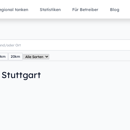
egional tanken
Statistiken
Für Betreiber
Blog
0km
20km
 Stuttgart