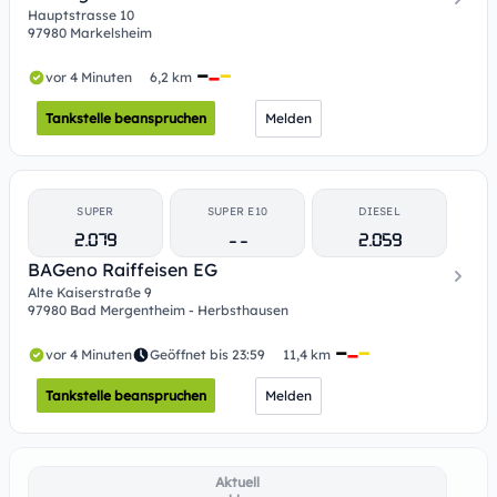
Hauptstrasse 10
97980 Markelsheim
vor 4 Minuten
6,2 km
Tankstelle beanspruchen
Melden
SUPER
SUPER E10
DIESEL
2.079
- -
2.059
BAGeno Raiffeisen EG
Alte Kaiserstraße 9
97980 Bad Mergentheim - Herbsthausen
vor 4 Minuten
Geöffnet bis 23:59
11,4 km
Tankstelle beanspruchen
Melden
Aktuell