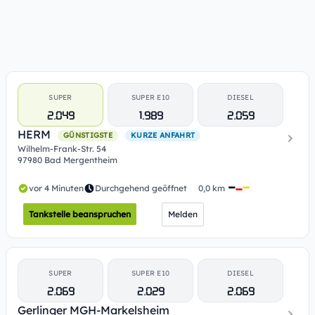
SUPER
SUPER E10
DIESEL
2.049
1.989
2.059
HERM
GÜNSTIGSTE
KURZE ANFAHRT
Wilhelm-Frank-Str. 54
97980 Bad Mergentheim
vor 4 Minuten
Durchgehend geöffnet
0,0 km
Tankstelle beanspruchen
Melden
SUPER
SUPER E10
DIESEL
2.069
2.029
2.069
Gerlinger MGH-Markelsheim