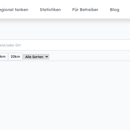
egional tanken
Statistiken
Für Betreiber
Blog
0km
20km