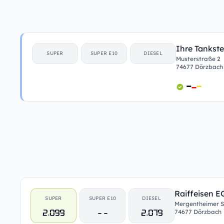
Ihre Tankste
SUPER
SUPER E10
DIESEL
Musterstraße 2
74677 Dörzbach
Raiffeisen 
SUPER
SUPER E10
DIESEL
Mergentheimer St
2.099
- -
2.079
74677 Dörzbach