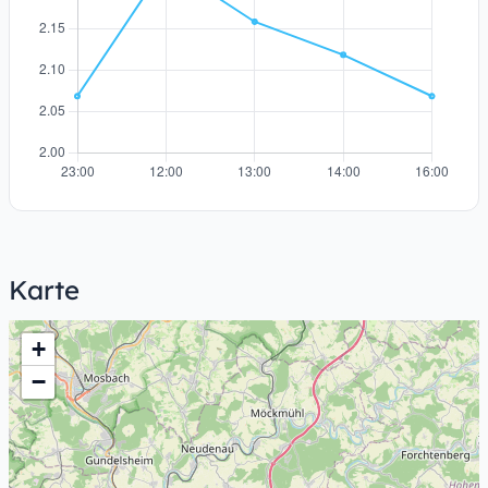
Karte
+
−