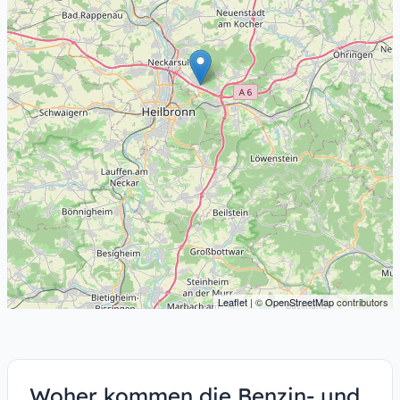
Leaflet
| ©
OpenStreetMap
contributors
Woher kommen die Benzin- und