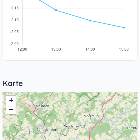
Karte
+
−