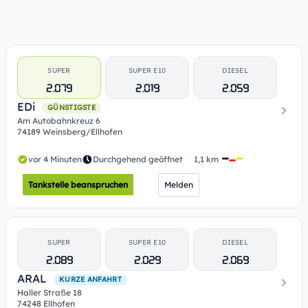
SUPER
SUPER E10
DIESEL
2.079
2.019
2.059
EDi
GÜNSTIGSTE
Am Autobahnkreuz 6
74189 Weinsberg/Ellhofen
vor 4 Minuten
Durchgehend geöffnet
1,1 km
Tankstelle beanspruchen
Melden
SUPER
SUPER E10
DIESEL
2.089
2.029
2.069
ARAL
KURZE ANFAHRT
Haller Straße 18
74248 Ellhofen