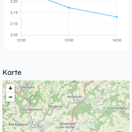
Karte
+
−