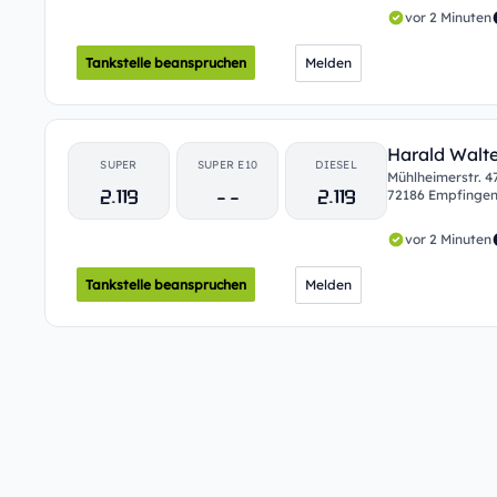
vor 2 Minuten
Tankstelle beanspruchen
Melden
Harald Walter
SUPER
SUPER E10
DIESEL
Mühlheimerstr. 4
2.119
- -
2.119
72186 Empfinge
vor 2 Minuten
Tankstelle beanspruchen
Melden