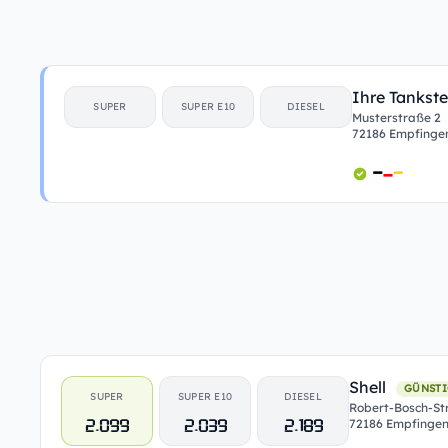
Ihre Tankste
SUPER
SUPER E10
DIESEL
Musterstraße 2
72186 Empfinge
Shell
GÜNSTI
SUPER
SUPER E10
DIESEL
Robert-Bosch-Str
2.099
2.039
2.189
72186 Empfinge