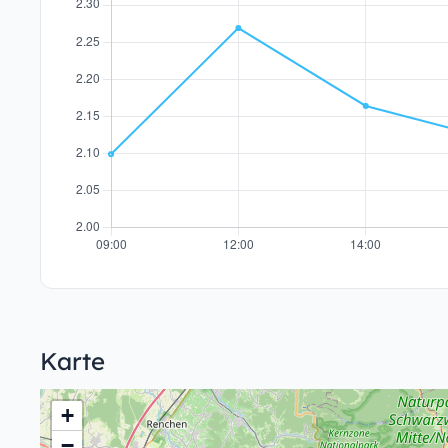
Karte
+
−