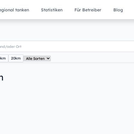
egional tanken
Statistiken
Für Betreiber
Blog
0km
20km
n