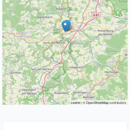
Leaflet
| ©
OpenStreetMap
contributors