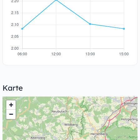
Karte
+
−