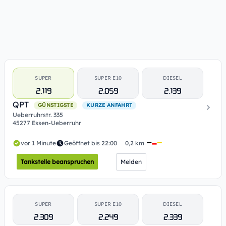
SUPER
SUPER E10
DIESEL
2.119
2.059
2.139
QPT
GÜNSTIGSTE
KURZE ANFAHRT
Ueberruhrstr. 335
45277 Essen-Ueberruhr
vor 1 Minute
Geöffnet bis 22:00
0,2 km
Tankstelle beanspruchen
Melden
SUPER
SUPER E10
DIESEL
2.309
2.249
2.339