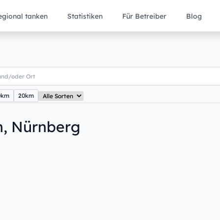
egional tanken
Statistiken
Für Betreiber
Blog
0km
20km
h, Nürnberg