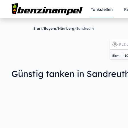
Tankstellen
R
Start
/
Bayern
/
Nürnberg
/
Sandreuth
5km
1
Günstig tanken in Sandreut